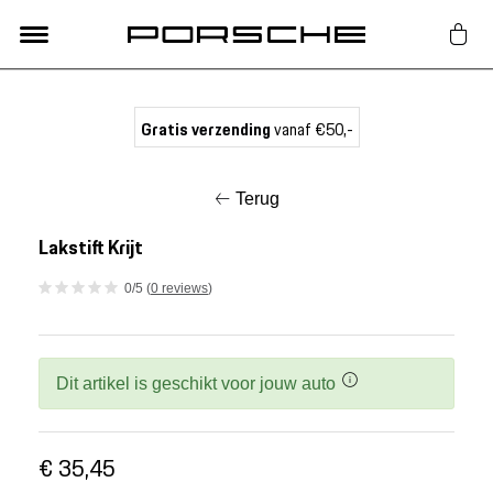
Lifestyle
Gratis verzending
vanaf €50,-
Auto Accessoires
Terug
Classic
Lakstift Krijt
0/5 (
0 reviews
)
Nieuw
Acties
Dit artikel is geschikt voor jouw auto
Porsche finder
€ 35,45