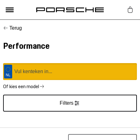
Terug
Lifestyle
Performance
Auto Accessoires
Classic
Nieuw
Of kies een model
Filters
Acties
Porsche finder