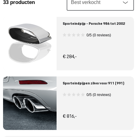
Mijn account
33
producten
Klantenservice
Sporteindpijp - Porsche 986 tot 2002
0/5 (0 reviews)
Meer Porsche
Porsche informatie
€ 284,-
Sporteindpijpen zilver voor 911 (991)
0/5 (0 reviews)
€ 816,-