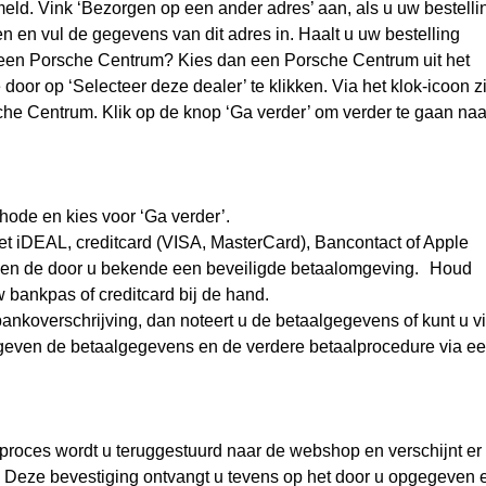
eld. Vink ‘Bezorgen op een ander adres’ aan, als u uw bestelli
 en vul de gegevens van dit adres in. Haalt u uw bestelling
j een Porsche Centrum? Kies dan een Porsche Centrum uit het
 door op ‘Selecteer deze dealer’ te klikken. Via het klok-icoon z
che Centrum. Klik op de knop ‘Ga verder’ om verder te gaan naa
ode en kies voor ‘Ga verder’.
met iDEAL, creditcard (VISA, MasterCard), Bancontact of Apple
innen de door u bekende een beveiligde betaalomgeving. Houd
bankpas of creditcard bij de hand.
bankoverschrijving, dan noteert u de betaalgegevens of kunt u v
geven de betaalgegevens en de verdere betaalprocedure via e
roces wordt u teruggestuurd naar de webshop en verschijnt er
 Deze bevestiging ontvangt u tevens op het door u opgegeven 