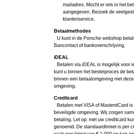
mailadres. Mocht er iets in het be
aangegeven. Bezoek de veelgestel
klantenservice.
Betaalmethodes
U kunt in de Porsche webshop betale
Bancontact of bankoverschrijving.
iDEAL
Betalen via iDEAL is mogelijk voor 
kunt u binnen het bestelproces de bet
binnen een betaalomgeving met dezelf
omgeving.
Creditcard
Betalen met VISA of MasterdCard is m
beveiligde omgeving. Wij zorgen sam
betaling. Let op: met uw creditcard ku
genoemd. De standaardlimiet is per cr
vaak een limiet van € 1.000 en kan e