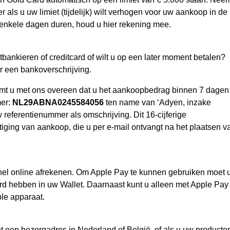
 als u uw limiet (tijdelijk) wilt verhogen voor uw aankoop in de
enkele dagen duren, houd u hier rekening mee.
tbankieren of creditcard of wilt u op een later moment betalen?
r een bankoverschrijving.
omt u met ons overeen dat u het aankoopbedrag binnen 7 dagen
mer:
NL29ABNA0245584056
ten name van ‘Adyen, inzake
referentienummer als omschrijving. Dit 16-cijferige
iging van aankoop, die u per e-mail ontvangt na het plaatsen v
nel online afrekenen. Om Apple Pay te kunnen gebruiken moet 
rd hebben in uw Wallet. Daarnaast kunt u alleen met Apple Pay
ple apparaat.
et een bezorgadres in Nederland of België, of als u uw producte