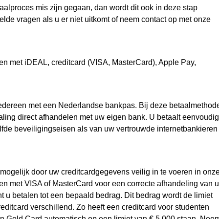
taalproces mis zijn gegaan, dan wordt dit ook in deze stap
de vragen als u er niet uitkomt of neem contact op met onze
n met iDEAL, creditcard (VISA, MasterCard), Apple Pay,
iedereen met een Nederlandse bankpas. Bij deze betaalmethod
aling direct afhandelen met uw eigen bank. U betaalt eenvoudig
de beveiligingseisen als van uw vertrouwde internetbankieren
ogelijk door uw creditcardgegevens veilig in te voeren in onz
en met VISA of MasterCard voor een correcte afhandeling van 
nt u betalen tot een bepaald bedrag. Dit bedrag wordt de limiet
editcard verschillend. Zo heeft een creditcard voor studenten
en Gold Card automatisch op een limiet van € 5.000 staan. Nee