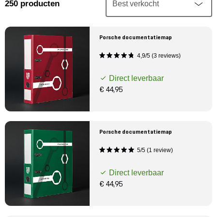
Mijn account
250
producten
Klantenservice
Porsche documentatiemap
4,9/5 (3 reviews)
Meer Porsche
Direct leverbaar
Porsche informatie
€ 44,95
Porsche documentatiemap
5/5 (1 review)
Direct leverbaar
€ 44,95