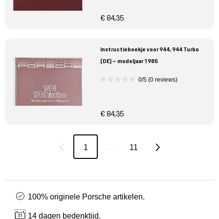
€ 84,35
Instructieboekje voor 944, 944 Turbo
(DE) – modeljaar 1985
0/5 (0 reviews)
€ 84,35
1
…
11
100% originele Porsche artikelen.
14 dagen bedenktijd.