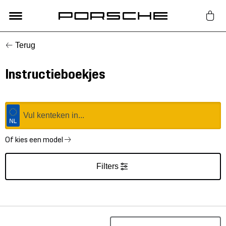
Terug
Lifestyle
Instructieboekjes
Auto Accessoires
Classic
Nieuw
Of kies een model
Filters
Acties
Porsche finder