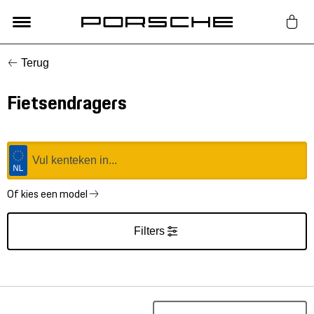
Terug
Lifestyle
Fietsendragers
Auto Accessoires
Classic
Nieuw
Of kies een model
Filters
Acties
Porsche finder