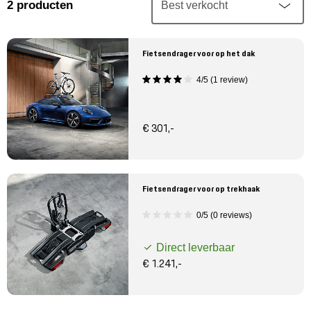
Mijn account
2
producten
Klantenservice
Fietsendrager voor op het dak
4/5 (1 review)
Meer Porsche
Porsche informatie
€ 301,-
Fietsendrager voor op trekhaak
0/5 (0 reviews)
Direct leverbaar
€ 1.241,-