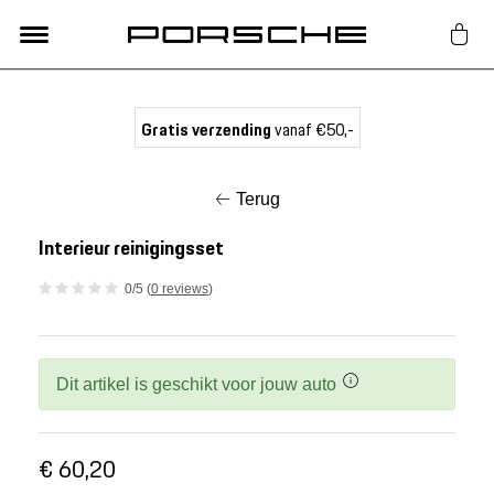
Lifestyle
Gratis verzending
vanaf €50,-
Auto Accessoires
Terug
Classic
Interieur reinigingsset
0/5 (
0 reviews
)
Nieuw
Acties
Dit artikel is geschikt voor jouw auto
Porsche finder
€ 60,20