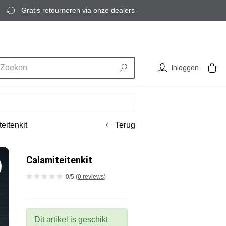
Gratis retourneren via onze dealers
Inloggen
teitenkit
Terug
Calamiteitenkit
0/5 (
0 reviews
)
Dit artikel is geschikt