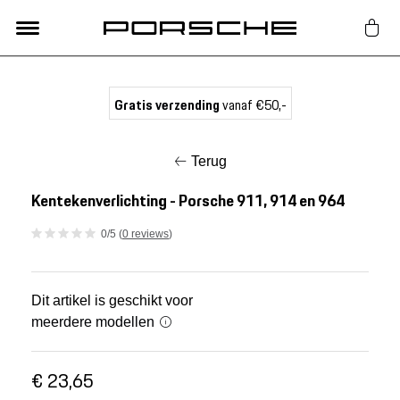
Lifestyle
Gratis verzending
vanaf €50,-
Auto Accessoires
Terug
Classic
Kentekenverlichting - Porsche 911, 914 en 964
0/5 (
0 reviews
)
Nieuw
Acties
Dit artikel is geschikt voor
meerdere modellen
Porsche finder
€ 23,65