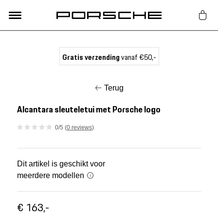
Lifestyle
Gratis verzending
vanaf €50,-
Auto Accessoires
Terug
Classic
Alcantara sleuteletui met Porsche logo
0/5 (
0 reviews
)
Nieuw
Acties
Dit artikel is geschikt voor
meerdere modellen
Porsche finder
€ 163,-