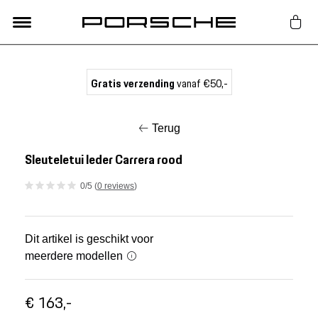
Lifestyle
Gratis verzending
vanaf €50,-
Auto Accessoires
Terug
Classic
Sleuteletui leder Carrera rood
0/5 (
0 reviews
)
Nieuw
Acties
Dit artikel is geschikt voor
meerdere modellen
Porsche finder
€ 163,-