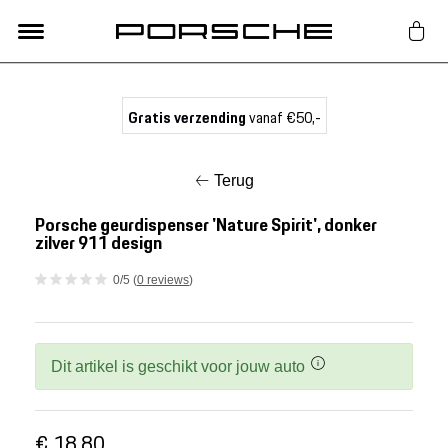
Lifestyle
Gratis verzending
vanaf €50,-
Auto Accessoires
Terug
Classic
Porsche geurdispenser 'Nature Spirit', donker
zilver 911 design
Nieuw
0/5 (
0 reviews
)
Acties
Dit artikel is geschikt voor jouw auto
Porsche finder
€ 18,80