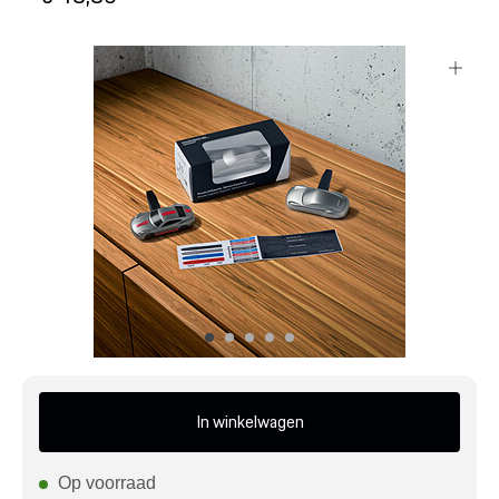
Mijn account
Klantenservice
Meer Porsche
Porsche informatie
In winkelwagen
Op voorraad