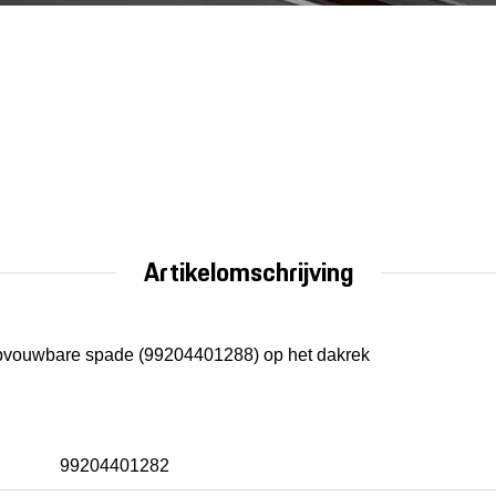
Artikelomschrijving
pvouwbare spade (99204401288) op het dakrek
99204401282