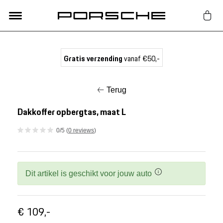
Lifestyle
Gratis verzending
vanaf €50,-
Auto Accessoires
Terug
Classic
Dakkoffer opbergtas, maat L
0/5 (
0 reviews
)
Nieuw
Acties
Dit artikel is geschikt voor jouw auto
Porsche finder
€ 109,-