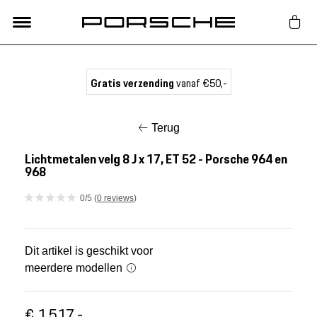
Lifestyle
Gratis verzending
vanaf €50,-
Auto Accessoires
Terug
Classic
Lichtmetalen velg 8 J x 17, ET 52 - Porsche 964 en
968
Nieuw
0/5 (
0 reviews
)
Acties
Dit artikel is geschikt voor
meerdere modellen
Porsche finder
€ 1.517,-