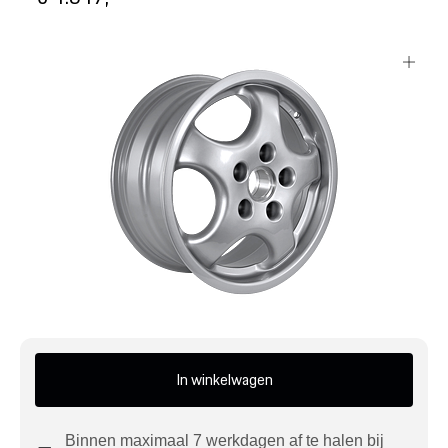
Mijn account
Klantenservice
Meer Porsche
Porsche informatie
In winkelwagen
Binnen maximaal 7 werkdagen af te halen bij