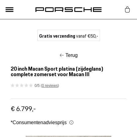
Lifestyle
Gratis verzending
vanaf €50,-
Auto Accessoires
Terug
Classic
20 inch Macan Sport platina (zijdeglans)
complete zomerset voor Macan III
Nieuw
0/5 (
0 reviews
)
Acties
€ 6.799,-
Porsche finder
*Consumentenadviesprijs