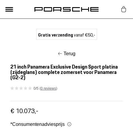
Lifestyle
Gratis verzending
vanaf €50,-
Auto Accessoires
Terug
Classic
21 inch Panamera Exclusive Design Sport platina
(zijdeglans) complete zomerset voor Panamera
(G2-2)
Nieuw
0/5 (
0 reviews
)
Acties
€ 10.073,-
Porsche finder
*Consumentenadviesprijs