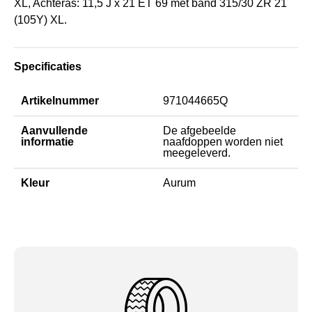
XL, Achteras: 11,5 J x 21 ET 69 met band 315/30 ZR 21
(105Y) XL.
Specificaties
Artikelnummer
971044665Q
Aanvullende
De afgebeelde
informatie
naafdoppen worden niet
meegeleverd.
Kleur
Aurum