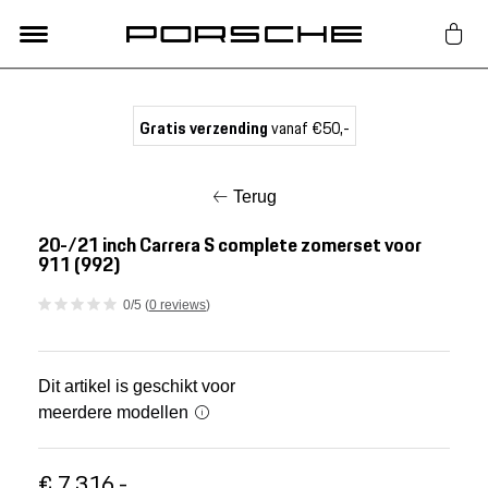
Lifestyle
Gratis verzending
vanaf €50,-
Auto Accessoires
Terug
Classic
20-/21 inch Carrera S complete zomerset voor
911 (992)
Nieuw
0/5 (
0 reviews
)
Acties
Dit artikel is geschikt voor
meerdere modellen
Porsche finder
€ 7.316,-