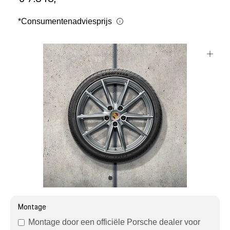
Mijn account
*Consumentenadviesprijs
Klantenservice
Meer Porsche
Porsche informatie
Montage
Montage door een officiële Porsche dealer voor