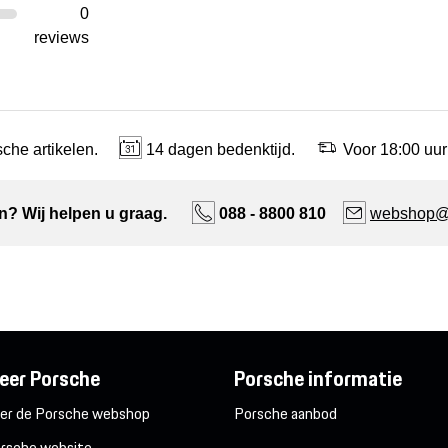
0
reviews
che artikelen.
14 dagen bedenktijd.
Voor 18:00 uur
n? Wij helpen u graag.
088 - 8800 810
webshop@n
eer Porsche
Porsche informatie
er de Porsche webshop
Porsche aanbod
rsche website