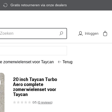
Gratis retourneren via onze dealers
Inloggen
te zomerwielenset voor Taycan
Terug
20 inch Taycan Turbo
Aero complete
zomerwielenset voor
Taycan
0/5 (
0 reviews
)