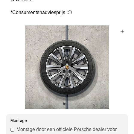
Mijn account
*Consumentenadviesprijs
Klantenservice
Meer Porsche
Porsche informatie
Montage
Montage door een officiële Porsche dealer voor