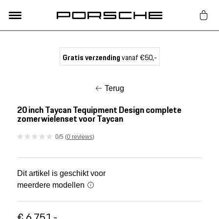
Lifestyle
Gratis verzending
vanaf €50,-
Auto Accessoires
Terug
Classic
20 inch Taycan Tequipment Design complete
zomerwielenset voor Taycan
Nieuw
0/5 (
0 reviews
)
Acties
Dit artikel is geschikt voor
meerdere modellen
Porsche finder
€ 6.751,-