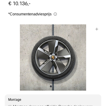
Mijn account
€ 10.136,-
*Consumentenadviesprijs
Klantenservice
Meer Porsche
Porsche informatie
Montage