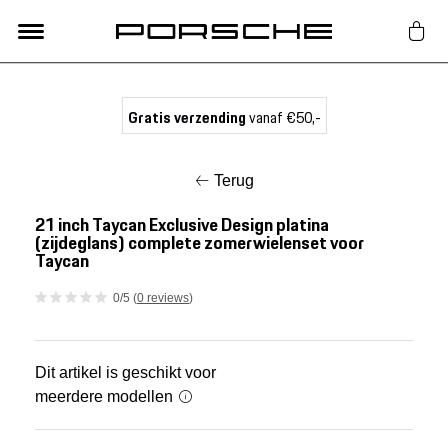
Lifestyle
Gratis verzending
vanaf €50,-
Auto Accessoires
Terug
Classic
21 inch Taycan Exclusive Design platina
(zijdeglans) complete zomerwielenset voor
Taycan
Nieuw
0/5 (
0 reviews
)
Acties
Dit artikel is geschikt voor
Porsche finder
meerdere modellen