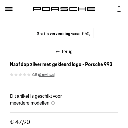
Lifestyle
Gratis verzending
vanaf €50,-
Auto Accessoires
Terug
Classic
Naafdop zilver met gekleurd logo - Porsche 993
0/5 (
0 reviews
)
Nieuw
Acties
Dit artikel is geschikt voor
meerdere modellen
Porsche finder
€ 47,90