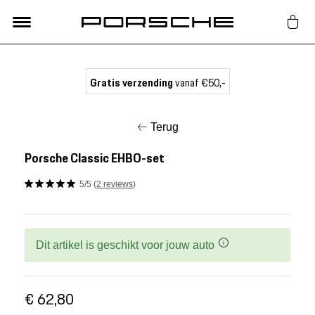
Lifestyle
Gratis verzending
vanaf €50,-
Auto Accessoires
Terug
Classic
Porsche Classic EHBO-set
5/5 (
2 reviews
)
Nieuw
Acties
Dit artikel is geschikt voor jouw auto
Porsche finder
€ 62,80