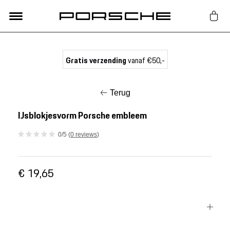
Lifestyle
Gratis verzending
vanaf €50,-
Auto Accessoires
Terug
Classic
IJsblokjesvorm Porsche embleem
0/5 (
0 reviews
)
Nieuw
€ 19,65
Acties
Porsche finder