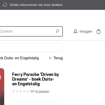
Gratis retourneren via onze dealers
Inloggen
ek Duits- en Engelstalig
Terug
Ferry Porsche 'Driven by
Dreams' - boek Duits-
en Engelstalig
0/5 (
0 reviews
)