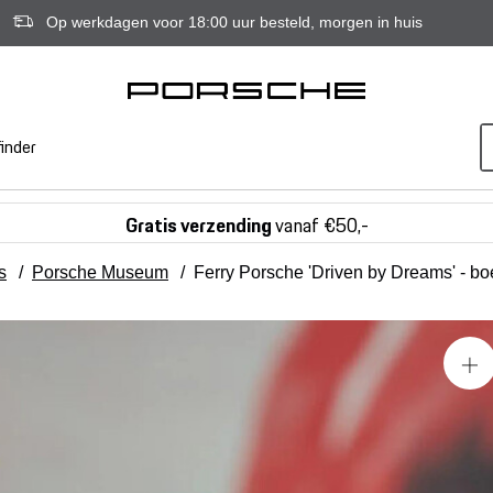
Op werkdagen voor 18:00 uur besteld, morgen in huis
inder
Gratis verzending
vanaf €50,-
s
/
Porsche Museum
/
Ferry Porsche 'Driven by Dreams' - bo