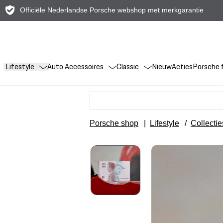
Officiële Nederlandse Porsche webshop met merkgarantie
Lifestyle
Auto Accessoires
Classic
Nieuw
Acties
Porsche f
Porsche shop
|
Lifestyle
/
Collectie