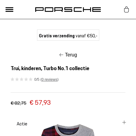
Lifestyle
Gratis verzending
vanaf €50,-
Auto Accessoires
Terug
Classic
Trui, kinderen, Turbo No.1 collectie
0/5 (
0 reviews
)
Nieuw
€ 57,93
Acties
€ 82,75
Porsche finder
Actie