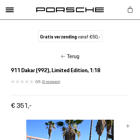
Lifestyle
Gratis verzending
vanaf €50,-
Auto Accessoires
Terug
Classic
911 Dakar (992), Limited Edition, 1:18
0/5 (
0 reviews
)
Nieuw
€ 351,-
Acties
Porsche finder