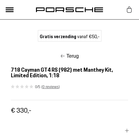
Lifestyle
Gratis verzending
vanaf €50,-
Auto Accessoires
Terug
Classic
718 Cayman GT4 RS (982) met Manthey Kit,
Limited Edition, 1:18
Nieuw
0/5 (
0 reviews
)
Acties
€ 330,-
Porsche finder