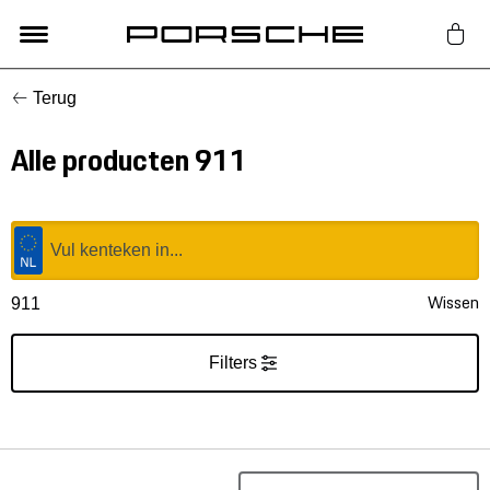
Terug
Lifestyle
Alle producten 911
Auto Accessoires
Classic
Nieuw
Wissen
911
Acties
Filters
Porsche finder