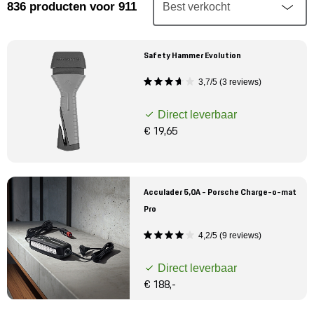
Mijn account
836
producten
voor 911
Klantenservice
Safety Hammer Evolution
3,7/5 (3 reviews)
Meer Porsche
Direct leverbaar
Porsche informatie
€ 19,65
Acculader 5,0A - Porsche Charge-o-mat
Pro
4,2/5 (9 reviews)
Direct leverbaar
€ 188,-