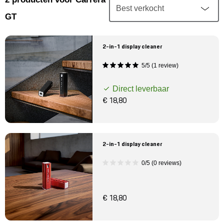
Mijn account
GT
Klantenservice
2-in-1 display cleaner
Meer Porsche
5/5 (1 review)
Direct leverbaar
Porsche informatie
€ 18,80
2-in-1 display cleaner
0/5 (0 reviews)
€ 18,80