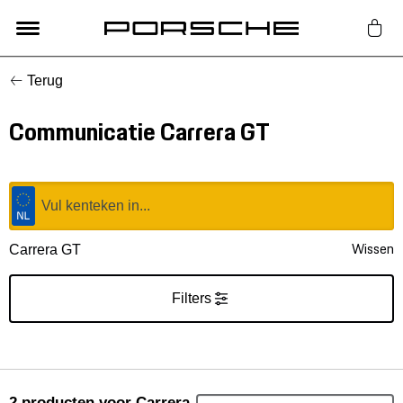
Terug
Lifestyle
Communicatie Carrera GT
Auto Accessoires
Classic
Nieuw
Wissen
Carrera GT
Acties
Filters
Porsche finder
2
producten
voor Carrera