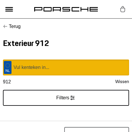
Terug
Lifestyle
Exterieur 912
Auto Accessoires
Classic
Nieuw
Wissen
912
Acties
Filters
Porsche finder