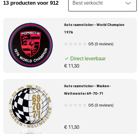
Mijn account
13
producten
voor 912
Klantenservice
Auto raamsticker - World Champion
1976
Meer Porsche
0/5 (0 reviews)
Porsche informatie
Direct leverbaar
€ 11,30
Auto raamsticker - Marken-
Weltmeister 69-70-71
0/5 (0 reviews)
€ 11,30