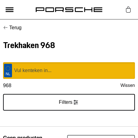
Terug
Lifestyle
Trekhaken 968
Auto Accessoires
Classic
Nieuw
Wissen
968
Acties
Filters
Porsche finder
Geen producten