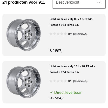
Mijn account
24
producten
voor 911
Klantenservice
Lichtmetalen velg 8 J x 18, ET 52 -
Porsche 964 Turbo 3.6
Meer Porsche
0/5 (0 reviews)
Porsche informatie
€ 2.587,-
Lichtmetalen velg 10 J x 18, ET 61 -
Porsche 964 Turbo 3.6
0/5 (0 reviews)
Direct leverbaar
€ 2.934,-