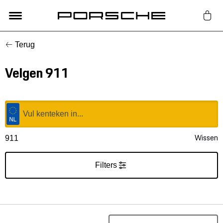
Terug
Lifestyle
Velgen 911
Auto Accessoires
Classic
Nieuw
Wissen
911
Acties
Filters
Porsche finder