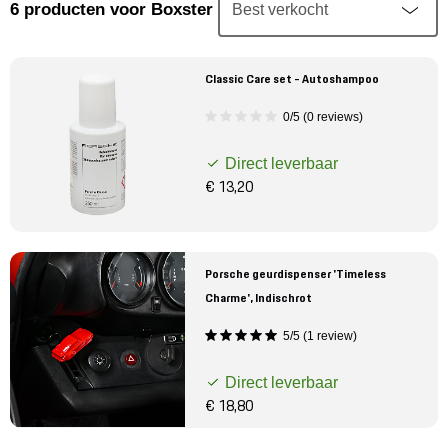
Mijn account
6
producten
voor Boxster
Klantenservice
Classic Care set - Autoshampoo
0/5 (0 reviews)
Meer Porsche
Direct leverbaar
Porsche informatie
€ 13,20
Porsche geurdispenser 'Timeless
Charme', Indischrot
5/5 (1 review)
Direct leverbaar
€ 18,80