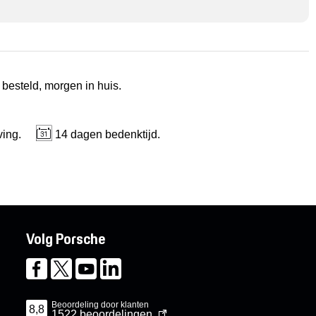
 besteld, morgen in huis.
ving.
14 dagen bedenktijd.
Volg Porsche
Beoordeling door klanten
8,8
1522
beoordelingen