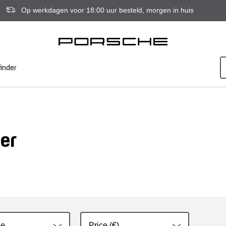
Op werkdagen voor 18:00 uur besteld, morgen in huis
inder
er
ie
Price (€)