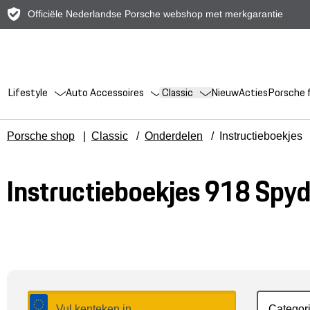
Officiële Nederlandse Porsche webshop met merkgarantie
Lifestyle
Auto Accessoires
Classic
Nieuw
Acties
Porsche f
Porsche shop
|
Classic
/
Onderdelen
/
Instructieboekjes
Instructieboekjes 918 Spyd
Categor