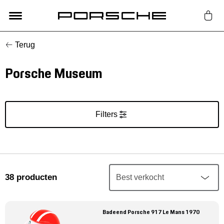
Terug
Lifestyle
Porsche Museum
Auto Accessoires
Classic
Filters
Nieuw
Acties
38
producten
Porsche finder
Badeend Porsche 917 Le Mans 1970