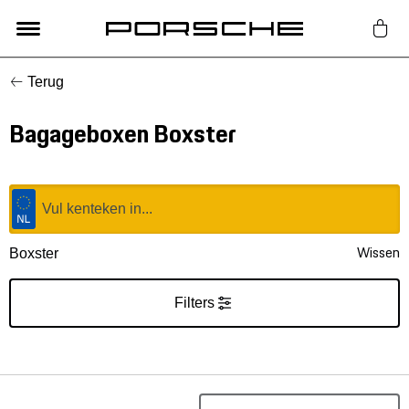
Terug
Lifestyle
Bagageboxen Boxster
Auto Accessoires
Classic
Nieuw
Wissen
Boxster
Acties
Filters
Porsche finder