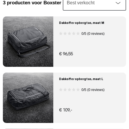
Mijn account
3
producten
voor Boxster
Klantenservice
Dakkoffer opbergtas, maat M
0/5 (0 reviews)
Meer Porsche
Porsche informatie
€ 96,55
Dakkoffer opbergtas, maat L
0/5 (0 reviews)
€ 109,-