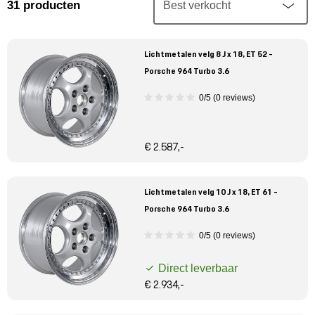
Mijn account
31
producten
Klantenservice
Lichtmetalen velg 8 J x 18, ET 52 -
Porsche 964 Turbo 3.6
Meer Porsche
0/5 (0 reviews)
Porsche informatie
€ 2.587,-
Lichtmetalen velg 10 J x 18, ET 61 -
Porsche 964 Turbo 3.6
0/5 (0 reviews)
Direct leverbaar
€ 2.934,-