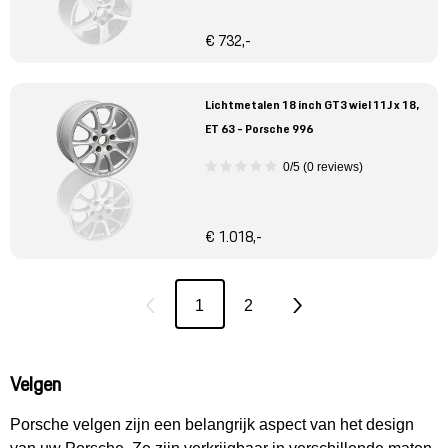
€ 732,-
Lichtmetalen 18 inch GT3 wiel 11J x 18,
ET 63 - Porsche 996
0/5 (0 reviews)
€ 1.018,-
1
2
Velgen
Porsche velgen zijn een belangrijk aspect van het design