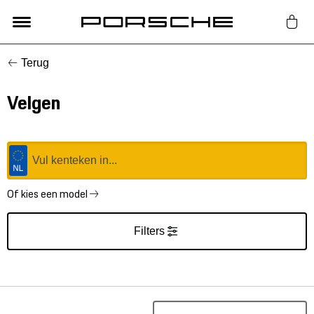
Terug
Lifestyle
Velgen
Auto Accessoires
Classic
Nieuw
Of kies een model
Filters
Acties
Porsche finder