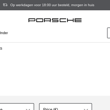
Op werkdagen voor 18:00 uur besteld, morgen in huis
inder
ts
ie
Price (€)