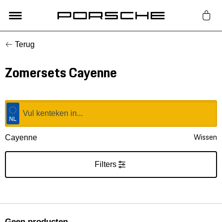
Terug
Lifestyle
Zomersets Cayenne
Auto Accessoires
Classic
Nieuw
Wissen
Cayenne
Acties
Filters
Porsche finder
Geen producten