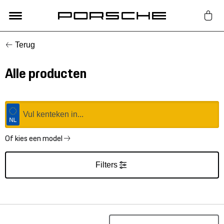
Terug
Lifestyle
Alle producten
Auto Accessoires
Classic
Nieuw
Of kies een model
Filters
Acties
Porsche finder