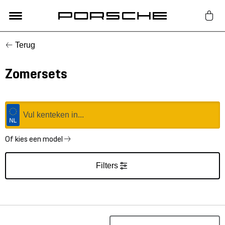
Terug
Lifestyle
Zomersets
Auto Accessoires
Classic
Nieuw
Of kies een model
Filters
Acties
Porsche finder