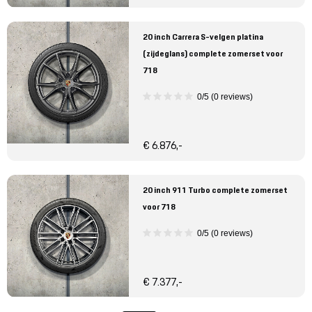
20 inch Carrera S-velgen platina
(zijdeglans) complete zomerset voor
718
0/5 (0 reviews)
€ 6.876,-
20 inch 911 Turbo complete zomerset
voor 718
0/5 (0 reviews)
€ 7.377,-