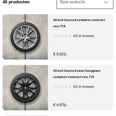
Mijn account
40
producten
Klantenservice
20 inch Carrera S complete zomerset
voor 718
Meer Porsche
0/5 (0 reviews)
Porsche informatie
€ 5.623,-
20 inch Carrera S zwart hoogglans
complete zomerset voor 718
0/5 (0 reviews)
€ 6.876,-